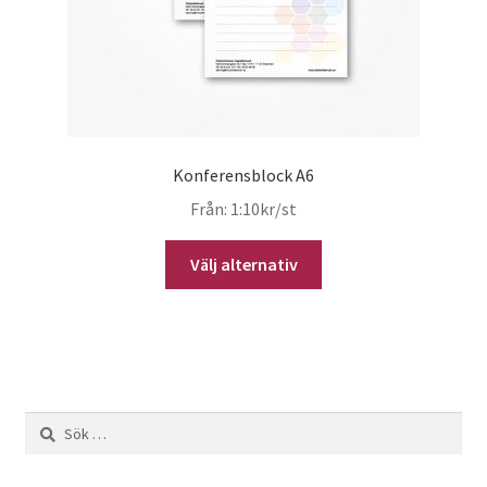
Konferensblock A6
Från:
1:10
kr
/st
Välj alternativ
Sök
efter: