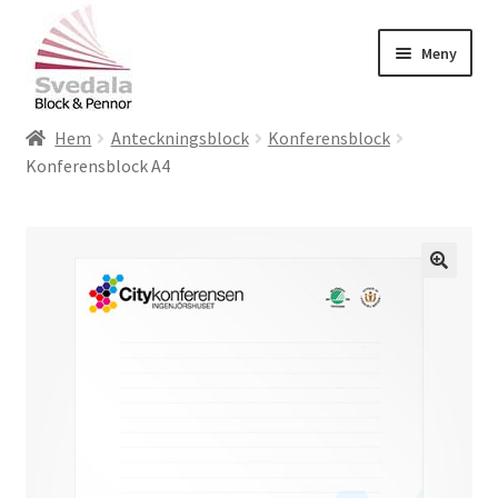
Hoppa
Hoppa
Meny
till
till
navigering
innehåll
HEM
Hem
Anteckningsblock
Konferensblock
HEM
Konferensblock A4
BLOG
CONTACT
EXEMPELSIDA
INTEGRITETSPOLICY FÖR
SVEDALA BLOCK & PENNOR AB
KAMPANJ
KASSA